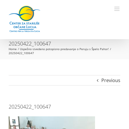
Skip
to
Open toolbar
content
20250422_100647
Home
Uspešno izvedeno potopisno predavanje o Peruju s Špelo Pahor!
20250422_100647
Previous
20250422_100647