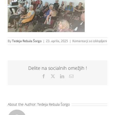
za
By
Tedeja Rebula Šorgo
|
23. aprila, 2025
|
Komentarji so izklopljeni
2025
Delite na socialnih omežjih !
Facebook
X
LinkedIn
Email
About the Author:
Tedeja Rebula Šorgo