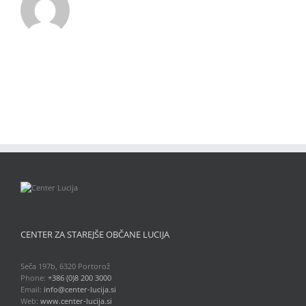
CENTER ZA STAREJŠE OBČANE LUCIJA
Seča 197b, 6320 Portorož
Phone:
+386 (0)8 200 3000
Email:
info@center-lucija.si
Web:
www.center-lucija.si