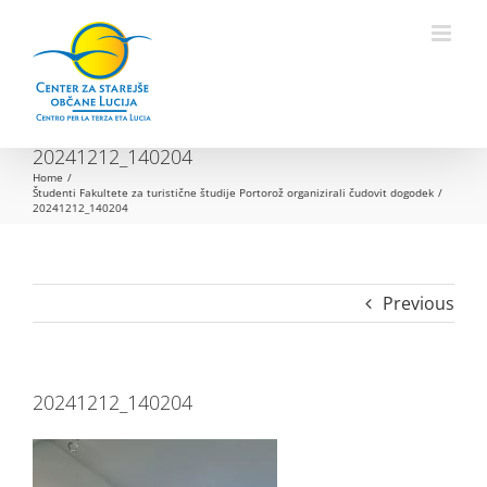
Skip
to
Open toolbar
content
20241212_140204
Home
Študenti Fakultete za turistične študije Portorož organizirali čudovit dogodek
20241212_140204
Previous
20241212_140204