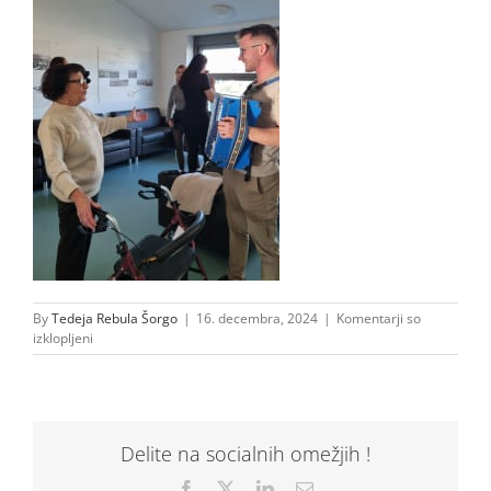
By
Tedeja Rebula Šorgo
|
16. decembra, 2024
|
Komentarji so
za
izklopljeni
20241212_140204
Delite na socialnih omežjih !
Facebook
X
LinkedIn
Email