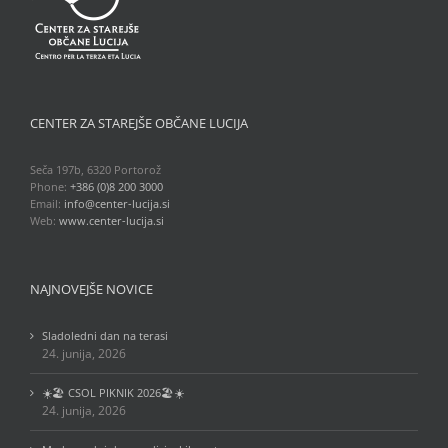
CENTER ZA STAREJŠE OBČANE LUCIJA
Seča 197b, 6320 Portorož
Phone:
+386 (0)8 200 3000
Email:
info@center-lucija.si
Web:
www.center-lucija.si
NAJNOVEJŠE NOVICE
Sladoledni dan na terasi
24. junija, 2026
☀️🏖️ CSOL PIKNIK 2026🏖️☀️
24. junija, 2026