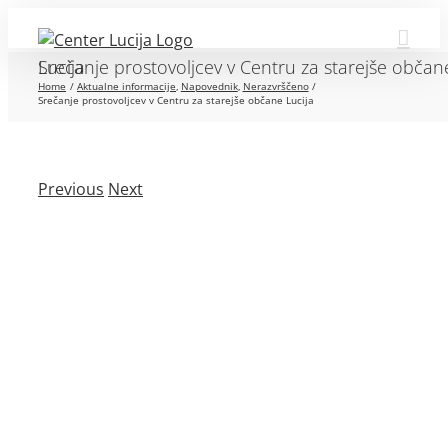
Skip
to
Srečanje prostovoljcev v Centru za starejše občane Lucija
content
Home
Aktualne informacije
Napovednik
Nerazvrščeno
Srečanje prostovoljcev v Centru za starejše občane Lucija
Previous
Next
View
Larger
Image