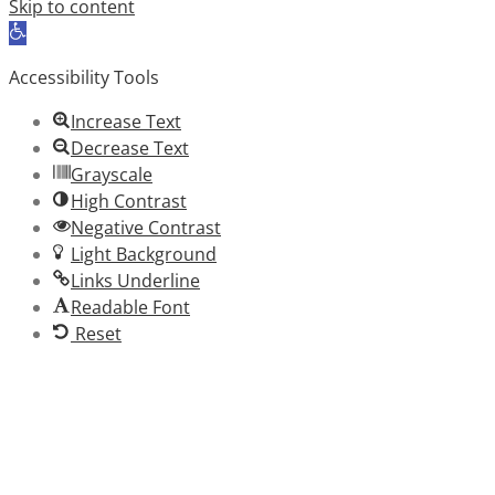
Skip to content
Open
toolbar
Accessibility Tools
Increase Text
Decrease Text
Grayscale
High Contrast
Negative Contrast
Light Background
Links Underline
Readable Font
Reset