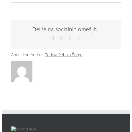
Srečanje
prostovoljcev
v
Centru
za
Delite na socialnih omežjih !
starejše
občane
Facebook
X
LinkedIn
Email
Lucija
About the Author:
Tedeja Rebula Šorgo