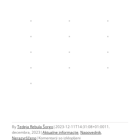
By
Tedeja Rebula Šorgo
|
2023-12-11T14:31:08+01:00
11.
decembra, 2023
|
Aktualne informacije
,
Napovednik
,
za
Nerazvrščeno
|
Komentarji so izklopljeni