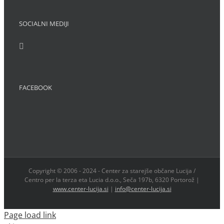
SOCIALNI MEDIJI
FACEBOOK
Copyright © 2006 - 2024 - Center za starejše občane Lucija /
Centro per la terza eta Lucia d.o.o., Seča 197b, 6320 Portorož |
www.center-lucija.si
|
info@center-lucija.si
Page load link