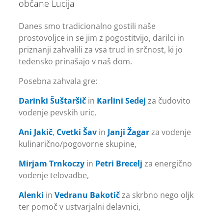
občane Lucija
Danes smo tradicionalno gostili naše
prostovoljce in se jim z pogostitvijo, darilci in
priznanji zahvalili za vsa trud in srčnost, ki jo
tedensko prinašajo v naš dom.
Posebna zahvala gre:
Darinki Šuštaršič
in
Karlini Sedej
za čudovito
vodenje pevskih uric,
Ani Jakič
,
Cvetki Šav
in
Janji Žagar
za vodenje
kulinarično/pogovorne skupine,
Mirjam Trnkoczy
in
Petri Brecelj
za energično
vodenje telovadbe,
Alenki
in
Vedranu Bakotič
za skrbno nego oljk
ter pomoč v ustvarjalni delavnici,