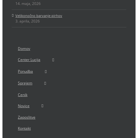
14. maja, 2026
Velikonočno barvanje pirhov
3. aprila, 2026
Domov
Center Lucija
Ponudba
Sprejem
Cenik
Novice
Zaposlitve
Kontakt