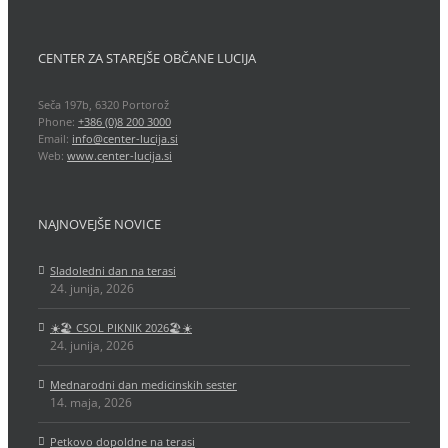
CENTER ZA STAREJŠE OBČANE LUCIJA
Seča 197b, 6320 Portorož
Phone:
+386 (0)8 200 3000
Email:
info@center-lucija.si
Web:
www.center-lucija.si
NAJNOVEJŠE NOVICE
Sladoledni dan na terasi
24. junija, 2026
☀️🏖️ CSOL PIKNIK 2026🏖️☀️
24. junija, 2026
Mednarodni dan medicinskih sester
14. maja, 2026
Petkovo dopoldne na terasi