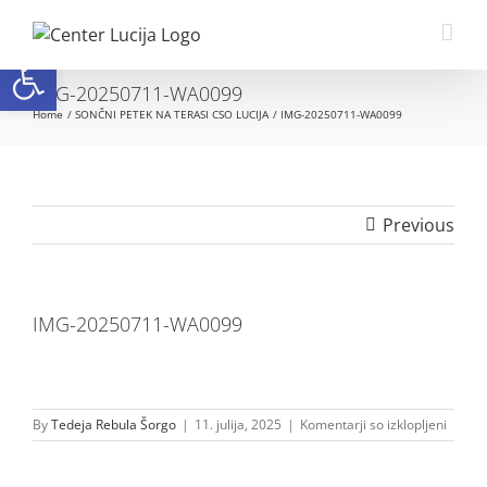
Skip
to
Open toolbar
content
IMG-20250711-WA0099
Home
SONČNI PETEK NA TERASI CSO LUCIJA
IMG-20250711-WA0099
Previous
IMG-20250711-WA0099
za
By
Tedeja Rebula Šorgo
|
11. julija, 2025
|
Komentarji so izklopljeni
IMG-
20250
WA00