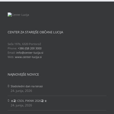
CENTER ZA STAREJŠE OBČANE LUCIJA
Seča 197b, 6320 Portorož
Phone:
+386 (0)8 200 3000
Email:
info@center-lucija.si
Web:
www.center-lucija.si
NAJNOVEJŠE NOVICE
Sladoledni dan na terasi
24. junija, 2026
☀️🏖️ CSOL PIKNIK 2026🏖️☀️
24. junija, 2026