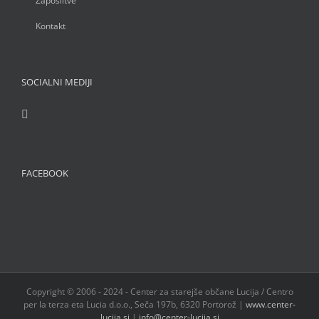
Zaposlitve
Kontakt
SOCIALNI MEDIJI
FACEBOOK
Copyright © 2006 - 2024 - Center za starejše občane Lucija / Centro
per la terza eta Lucia d.o.o., Seča 197b, 6320 Portorož |
www.center-
lucija.si
|
info@center-lucija.si