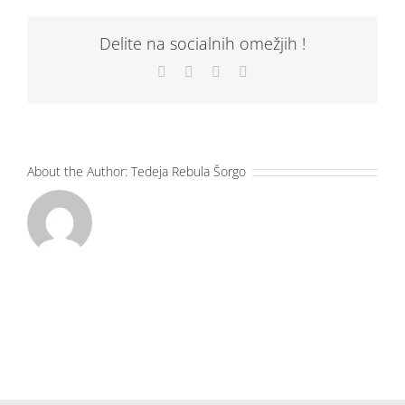
Delite na socialnih omežjih !
Facebook
X
LinkedIn
Email
About the Author:
Tedeja Rebula Šorgo