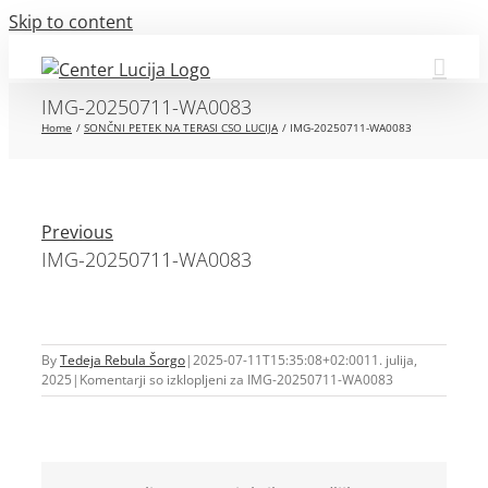
Skip to content
IMG-20250711-WA0083
Home
SONČNI PETEK NA TERASI CSO LUCIJA
IMG-20250711-WA0083
Previous
IMG-20250711-WA0083
By
Tedeja Rebula Šorgo
|
2025-07-11T15:35:08+02:00
11. julija,
2025
|
Komentarji so izklopljeni
za IMG-20250711-WA0083