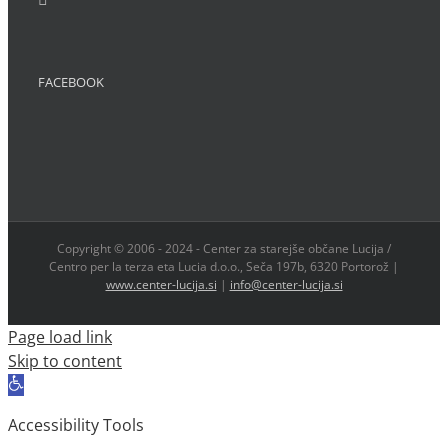
FACEBOOK
Copyright © 2006 - 2024 - Center za starejše občane Lucija /
Centro per la terza eta Lucia d.o.o., Seča 197b, 6320 Portorož |
www.center-lucija.si
|
info@center-lucija.si
Page load link
Skip to content
Open
toolbar
Accessibility Tools