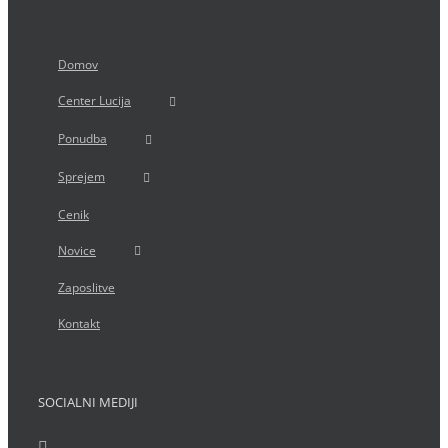
Domov
Center Lucija
Ponudba
Sprejem
Cenik
Novice
Zaposlitve
Kontakt
SOCIALNI MEDIJI