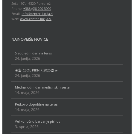
Seča 197b, 6320 Portorož
Phone:
+386 (0)8 200 3000
Email:
info@center-lucija.si
Web:
www.center-lucija.si
NAJNOVEJŠE NOVICE
Sladoledni dan na terasi
24. junija, 2026
☀️🏖️ CSOL PIKNIK 2026🏖️☀️
24. junija, 2026
Mednarodni dan medicinskih sester
14. maja, 2026
Petkovo dopoldne na terasi
14. maja, 2026
Velikonočno barvanje pirhov
3. aprila, 2026