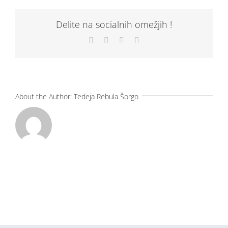
Delite na socialnih omežjih !
Facebook
X
LinkedIn
Email
About the Author:
Tedeja Rebula Šorgo