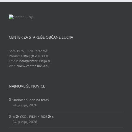
CENTER ZA STAREJŠE OBČANE LUCIJA
Seča 197b, 6320 Portorož
Phone:
+386 (0)8 200 3000
Email:
info@center-lucija.si
Web:
www.center-lucija.si
NAJNOVEJŠE NOVICE
Sladoledni dan na terasi
24. junija, 2026
☀️🏖️ CSOL PIKNIK 2026🏖️☀️
24. junija, 2026