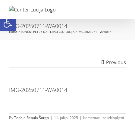
Skip
to
Open toolbar
content
IMG-20250711-WA0014
Home
SONČNI PETEK NA TERASI CSO LUCIJA
IMG-20250711-WA0014
Previous
IMG-20250711-WA0014
za
By
Tedeja Rebula Šorgo
|
11. julija, 2025
|
Komentarji so izklopljeni
IMG-
20250
WA00