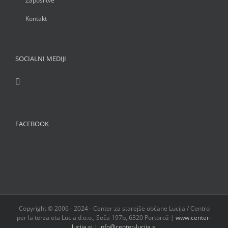
Zaposlitve
Kontakt
SOCIALNI MEDIJI
FACEBOOK
Copyright © 2006 - 2024 - Center za starejše občane Lucija / Centro
per la terza eta Lucia d.o.o., Seča 197b, 6320 Portorož |
www.center-
lucija.si
|
info@center-lucija.si