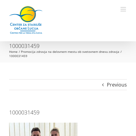
Skip
to
Open toolbar
content
1000031459
Home
Promocija zdravja na delovnem mestu ob svetovnem dnevu zdravja
1000031459
Previous
1000031459