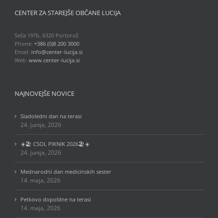
CENTER ZA STAREJŠE OBČANE LUCIJA
Seča 197b, 6320 Portorož
Phone:
+386 (0)8 200 3000
Email:
info@center-lucija.si
Web:
www.center-lucija.si
NAJNOVEJŠE NOVICE
Sladoledni dan na terasi
24. junija, 2026
☀️🏖️ CSOL PIKNIK 2026🏖️☀️
24. junija, 2026
Mednarodni dan medicinskih sester
14. maja, 2026
Petkovo dopoldne na terasi
14. maja, 2026