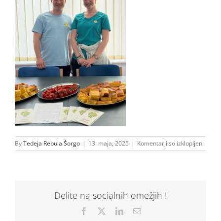
za
By
Tedeja Rebula Šorgo
|
13. maja, 2025
|
Komentarji so izklopljeni
10000
Delite na socialnih omežjih !
Facebook
X
LinkedIn
Email