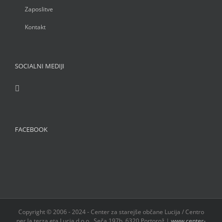
Zaposlitve
Kontakt
SOCIALNI MEDIJI
FACEBOOK
Copyright © 2006 - 2024 - Center za starejše občane Lucija / Centro
per la terza eta Lucia d.o.o., Seča 197b, 6320 Portorož |
www.center-