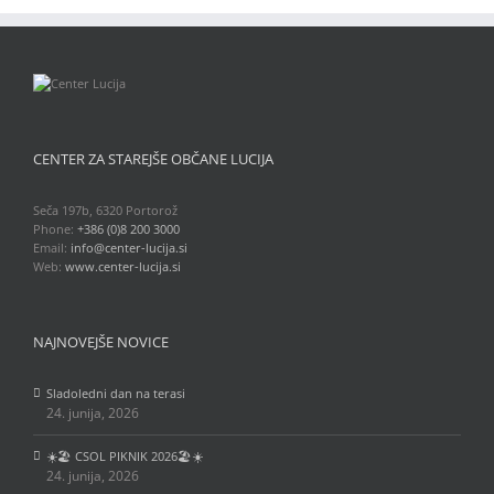
CENTER ZA STAREJŠE OBČANE LUCIJA
Seča 197b, 6320 Portorož
Phone:
+386 (0)8 200 3000
Email:
info@center-lucija.si
Web:
www.center-lucija.si
NAJNOVEJŠE NOVICE
Sladoledni dan na terasi
24. junija, 2026
☀️🏖️ CSOL PIKNIK 2026🏖️☀️
24. junija, 2026