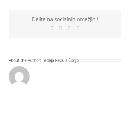
Delite na socialnih omežjih !
Facebook
X
LinkedIn
Email
About the Author:
Tedeja Rebula Šorgo