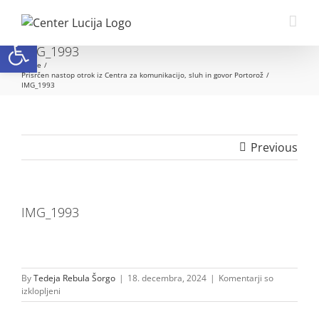
Skip
to
Open toolbar
content
IMG_1993
Home
Prisrčen nastop otrok iz Centra za komunikacijo, sluh in govor Portorož
IMG_1993
Previous
IMG_1993
By
Tedeja Rebula Šorgo
|
18. decembra, 2024
|
Komentarji so
za
izklopljeni
IMG_1993