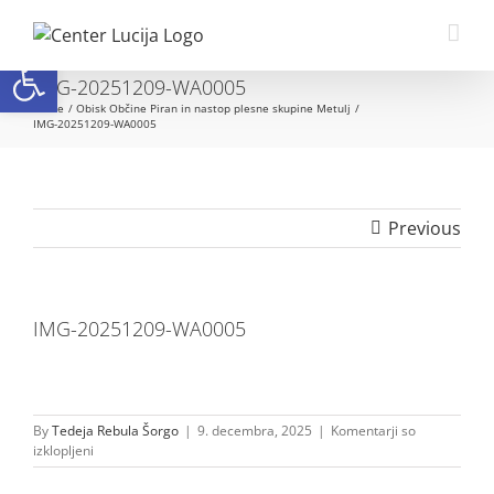
Skip
to
Open toolbar
content
IMG-20251209-WA0005
Home
Obisk Občine Piran in nastop plesne skupine Metulj
IMG-20251209-WA0005
Previous
IMG-20251209-WA0005
By
Tedeja Rebula Šorgo
|
9. decembra, 2025
|
Komentarji so
za
izklopljeni
IMG-
20251209-