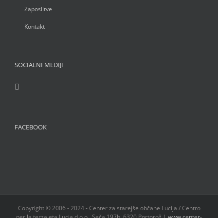
Zaposlitve
Kontakt
SOCIALNI MEDIJI
FACEBOOK
Copyright © 2006 - 2024 - Center za starejše občane Lucija / Centro
per la terza eta Lucia d.o.o., Seča 197b, 6320 Portorož |
www.center-