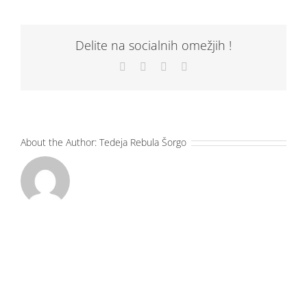
WA0005
Delite na socialnih omežjih !
Facebook
X
LinkedIn
Email
About the Author:
Tedeja Rebula Šorgo