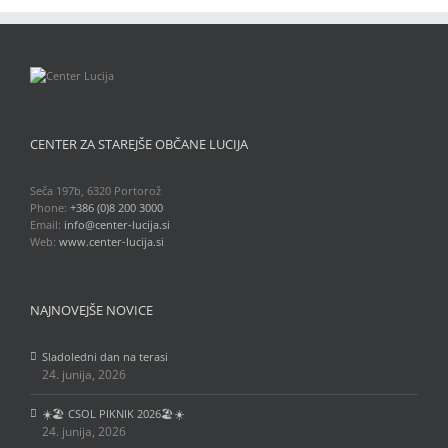
CENTER ZA STAREJŠE OBČANE LUCIJA
Seča 197b, 6320 Portorož
Phone:
+386 (0)8 200 3000
Email:
info@center-lucija.si
Web:
www.center-lucija.si
NAJNOVEJŠE NOVICE
Sladoledni dan na terasi
24. junija, 2026
☀️🏖️ CSOL PIKNIK 2026🏖️☀️
24. junija, 2026