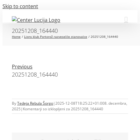
Skip to content
20251208_164440
Home
Lions klub Portorož razveselile stanovalce
20251208_164440
Previous
20251208_164440
By
Tedeja Rebula Šorgo
|
2025-12-08T18:25:22+01:00
8. decembra,
2025
|
Komentarji so izklopljeni
za 20251208_164440