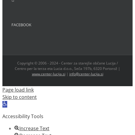
FACEBOOK
Copyright © 2006 - 2024 - Center za starejše občane Lucija /
Centro per la terza eta Lucia d.o.o., Seča 197b, 6320 Portorož |
www.center-lucija.si
|
info@center-lucija.si
Page load link
Skip to content
Open
toolbar
Accessibility Tools
Increase Text