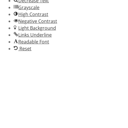
Decrease Text
Grayscale
High Contrast
Negative Contrast
Light Background
Links Underline
Readable Font
Reset