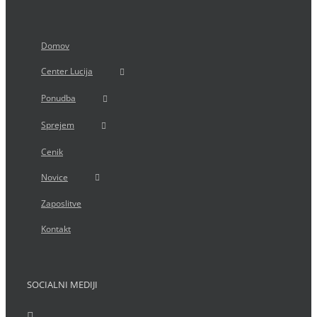
Domov
Center Lucija
Ponudba
Sprejem
Cenik
Novice
Zaposlitve
Kontakt
SOCIALNI MEDIJI