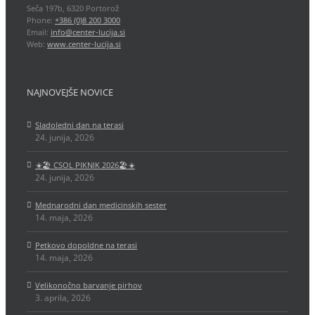
Seča 197b, 6320 Portorož
Phone:
+386 (0)8 200 3000
Email:
info@center-lucija.si
Web:
www.center-lucija.si
NAJNOVEJŠE NOVICE
Sladoledni dan na terasi
24. junija, 2026
☀️🏖️ CSOL PIKNIK 2026🏖️☀️
24. junija, 2026
Mednarodni dan medicinskih sester
14. maja, 2026
Petkovo dopoldne na terasi
14. maja, 2026
Velikonočno barvanje pirhov
3. aprila, 2026