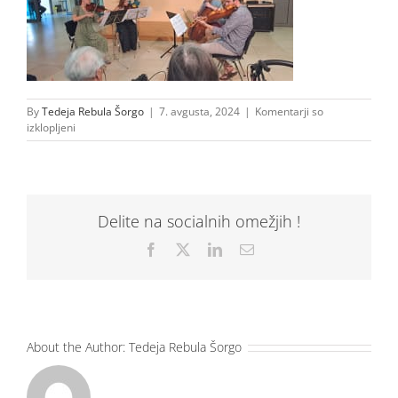
By
Tedeja Rebula Šorgo
|
7. avgusta, 2024
|
Komentarji so
za
izklopljeni
20240807_102135
Delite na socialnih omežjih !
Facebook
X
LinkedIn
Email
About the Author:
Tedeja Rebula Šorgo