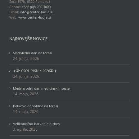
Seča 197b, 6320 Portorož
Phone:
+386 (0)8 200 3000
Email:
info@center-lucija.si
Web:
www.center-lucija.si
NAJNOVEJŠE NOVICE
Sladoledni dan na terasi
24. junija, 2026
☀️🏖️ CSOL PIKNIK 2026🏖️☀️
24. junija, 2026
Mednarodni dan medicinskih sester
14. maja, 2026
Petkovo dopoldne na terasi
14. maja, 2026
Velikonočno barvanje pirhov
3. aprila, 2026