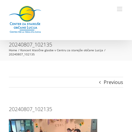
Skip
to
Open toolbar
content
20240807_102135
Home
Koncert klasične glasbe v Centru za starejše občane Lucija
20240807_102135
Previous
20240807_102135