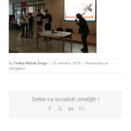
By
Tedeja Rebula Šorgo
|
25. oktobra, 2018
|
Komentarji so
za
izklopljeni
Photo
17-
10-
2018,
10
Delite na socialnih omežjih !
02
42
Facebook
X
LinkedIn
Email