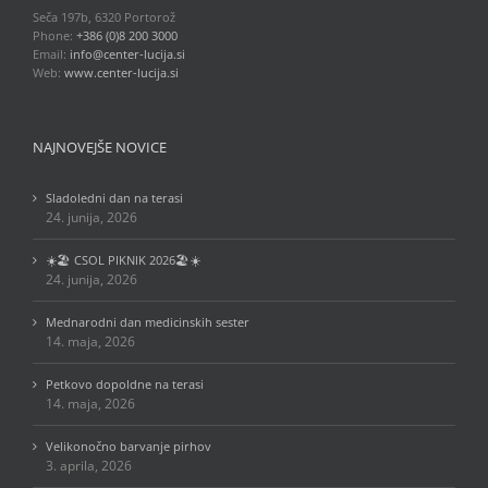
Seča 197b, 6320 Portorož
Phone:
+386 (0)8 200 3000
Email:
info@center-lucija.si
Web:
www.center-lucija.si
NAJNOVEJŠE NOVICE
Sladoledni dan na terasi
24. junija, 2026
☀️🏖️ CSOL PIKNIK 2026🏖️☀️
24. junija, 2026
Mednarodni dan medicinskih sester
14. maja, 2026
Petkovo dopoldne na terasi
14. maja, 2026
Velikonočno barvanje pirhov
3. aprila, 2026