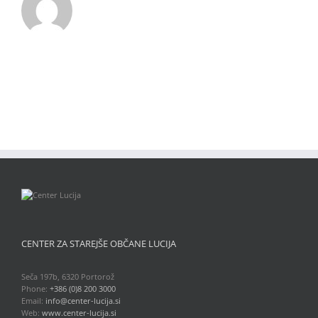
CENTER ZA STAREJŠE OBČANE LUCIJA
Seča 197b, 6320 Portorož
Phone:
+386 (0)8 200 3000
Email:
info@center-lucija.si
Web:
www.center-lucija.si