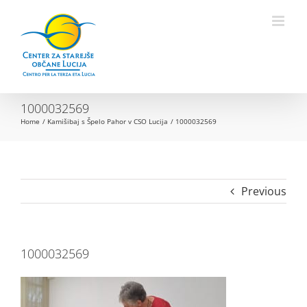
Skip
to
Open toolbar
content
1000032569
Home
Kamišibaj s Špelo Pahor v CSO Lucija
1000032569
Previous
1000032569