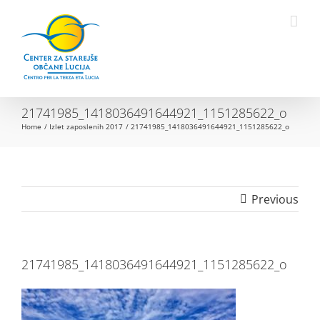
Skip
to
Open toolbar
content
21741985_1418036491644921_1151285622_o
Home
Izlet zaposlenih 2017
21741985_1418036491644921_1151285622_o
Previous
21741985_1418036491644921_1151285622_o