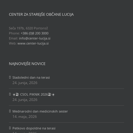
CENTER ZA STAREJŠE OBČANE LUCIJA
Seča 197b, 6320 Portorož
Phone:
+386 (0)8 200 3000
Email:
info@center-lucija.si
Web:
www.center-lucija.si
NAJNOVEJŠE NOVICE
Sladoledni dan na terasi
24. junija, 2026
☀️🏖️ CSOL PIKNIK 2026🏖️☀️
24. junija, 2026
Mednarodni dan medicinskih sester
14. maja, 2026
Petkovo dopoldne na terasi