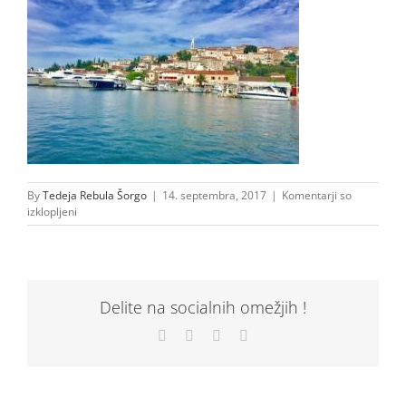
By
Tedeja Rebula Šorgo
|
14. septembra, 2017
|
Komentarji so
za
izklopljeni
21741985_1418036491644921_1151285622_o
Delite na socialnih omežjih !
Facebook
X
LinkedIn
Email