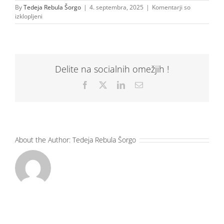
By
Tedeja Rebula Šorgo
|
4. septembra, 2025
|
Komentarji so
za
izklopljeni
IMG-
20250903-
WA0003
Delite na socialnih omežjih !
Facebook
X
LinkedIn
Email
About the Author:
Tedeja Rebula Šorgo