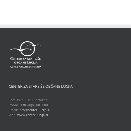
CENTER ZA STAREJŠE OBČANE LUCIJA
Seča 197b, 6320 Portorož
Phone:
+386 (0)8 200 3000
Email:
info@center-lucija.si
Web:
www.center-lucija.si