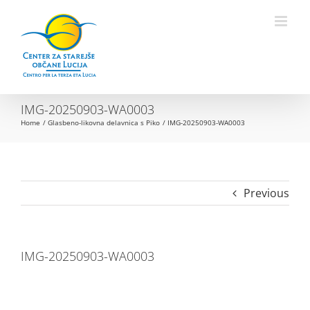
Skip
to
Open toolbar
content
IMG-20250903-WA0003
Home
Glasbeno-likovna delavnica s Piko
IMG-20250903-WA0003
Previous
IMG-20250903-WA0003