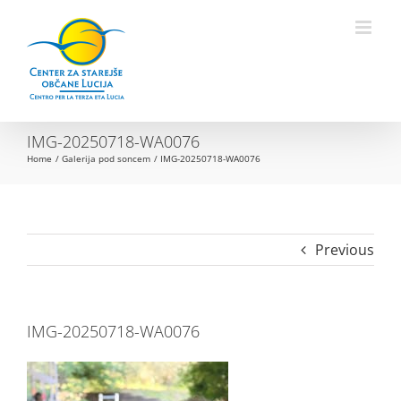
Skip
to
Open toolbar
content
IMG-20250718-WA0076
Home
Galerija pod soncem
IMG-20250718-WA0076
Previous
IMG-20250718-WA0076