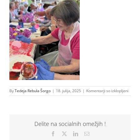
za
By
Tedeja Rebula Šorgo
|
18. julija, 2025
|
Komentarji so izklopljeni
IMG-
20250
WA00
Delite na socialnih omežjih !
Facebook
X
LinkedIn
Email