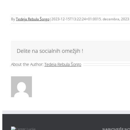
By
Tedeja Rebula Šorgo
|
2023-12-15T13:22:24+01:00
15. decembra, 2023
Delite na socialnih omežjih !
About the Author:
Tedeja Rebula Šorgo
NAJNOVEJŠE NO