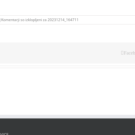
|
Komentarji so izklopljeni
za 20231214_164711
Face
VICE