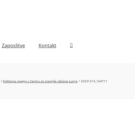
Zaposlitve
Kontakt
Folklorna magija v Centru za starejše občane Lucija
20231214_164711