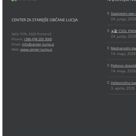
Sladoledni dan 
24. junija, 202
CENTER ZA STAREJŠE OBČANE LUCIJA
☀️🏖️ CSOL PIKN
Seča 197b, 6320 Portorož
24. junija, 202
Phone:
+386 (0)8 200 3000
Email:
info@center-lucija.si
Mednarodni dan
Web:
www.center-lucija.si
14. maja, 2026
Petkovo dopold
14. maja, 2026
Velikonočno ba
3. aprila, 2026