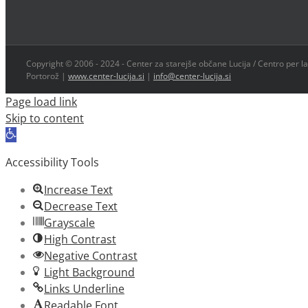
Copyright © 2006 - 2024 - Center za starejše občane Lucija / Centro per la
Portorož |
www.center-lucija.si
|
info@center-lucija.si
Page load link
Skip to content
Open
toolbar
Accessibility Tools
Increase Text
Decrease Text
Grayscale
High Contrast
Negative Contrast
Light Background
Links Underline
Readable Font