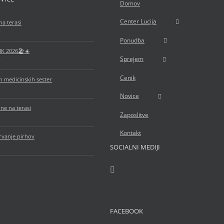
Domov
Center Lucija
na terasi
6
Ponudba
IK 2026🏖️☀️
Sprejem
6
Cenik
 medicinskih sester
Novice
ne na terasi
Zaposlitve
Kontakt
rvanje pirhov
SOCIALNI MEDIJI
FACEBOOK