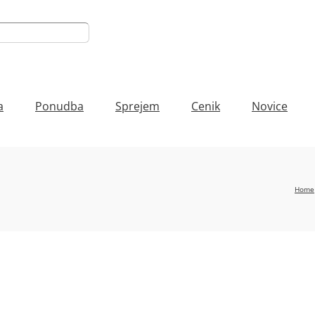
a
Ponudba
Sprejem
Cenik
Novice
Home