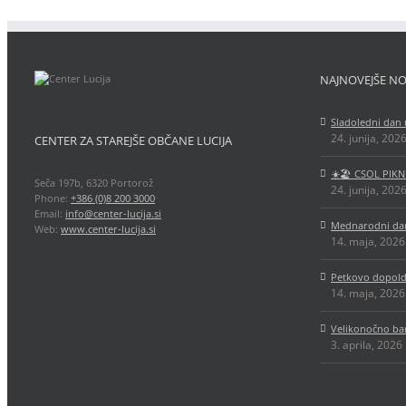
NAJNOVEJŠE NO
Sladoledni dan 
24. junija, 202
CENTER ZA STAREJŠE OBČANE LUCIJA
☀️🏖️ CSOL PIKN
Seča 197b, 6320 Portorož
24. junija, 202
Phone:
+386 (0)8 200 3000
Email:
info@center-lucija.si
Mednarodni dan
Web:
www.center-lucija.si
14. maja, 2026
Petkovo dopold
14. maja, 2026
Velikonočno ba
3. aprila, 2026