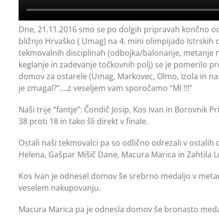
Dne, 21.11.2016 smo se po dolgih pripravah končno od
bližnjo Hrvaško ( Umag) na 4. mini olimpijado Istrskih
tekmovalnih disciplinah (odbojka/balonanje, metanje 
keglanje in zadevanje točkovnih polj) se je pomerilo pr
domov za ostarele (Umag, Markovec, Olmo, Izola in naša
je zmagal?”….z veseljem vam sporočamo “MI !!!”
Naši trije “fantje”: Čondič Josip, Kos Ivan in Borovnik Pr
38 proti 18 in tako šli direkt v finale.
Ostali naši tekmovalci pa so odlično odrezali v ostalih
Helena, Gašpar Mišič Dane, Macura Marica in Zahtila L
Kos Ivan je odnesel domov še srebrno medaljo v metanj
veselem nakupovanju.
Macura Marica pa je odnesla domov še bronasto medal