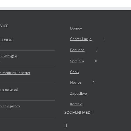
VICE
Domov
Center Lucija
na terasi
6
Ponudba
IK 2026🏖️☀️
Sprejem
6
Cenik
 medicinskih sester
Novice
ne na terasi
Zaposlitve
Kontakt
rvanje pirhov
SOCIALNI MEDIJI