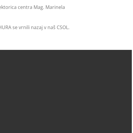
ktorica centra Mag. Marinela
HURA se vrnili nazaj v naš CSOL.