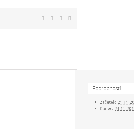
Facebook
X
LinkedIn
Email
Podrobnosti
Začetek:
21.11.2
Konec:
24.11.201