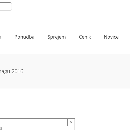
a
Ponudba
Sprejem
Cenik
Novice
magu 2016
×
l.