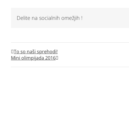
Delite na socialnih omežjih !
To so naši sprehodi!
Mini olimpijada 2016