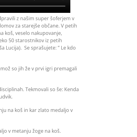
pravili z našim super šoferjem v
 domov za starejše občane. V petih
na koš, veselo nakupovanje,
eko 50 starostnikov iz petih
 Lucija). Se sprašujete: ” Le kdo
imož so jih že v prvi igri premagali
 disciplinah. Tekmovali so še: Kenda
udvik.
u na koš in kar zlato medaljo v
jo v metanju žoge na koš.