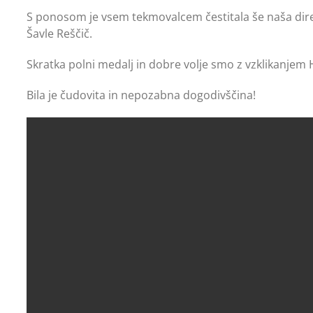
S ponosom je vsem tekmovalcem čestitala še naša dire
Šavle Reščič.
Skratka polni medalj in dobre volje smo z vzklikanjem 
Bila je čudovita in nepozabna dogodivščina!