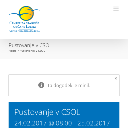
Skip
to
Open toolbar
content
Pustovanje v CSOL
Home
Pustovanje v CSOL
×
Ta dogodek je minil.
Pustovanje v CSOL
24.02.2017 @ 08:00
-
25.02.2017