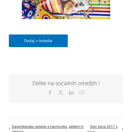
Dodaj v koledar
Delite na socialnih omežjih !
Facebook
X
LinkedIn
Email
Decembersko veselje s harmoniko, petjem in
Dan žena 2017 v
plesom….