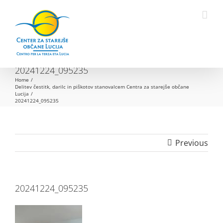
Skip
to
Open toolbar
content
20241224_095235
Home
Delitev čestitk, darilc in piškotov stanovalcem Centra za starejše občane
Lucija
20241224_095235
Previous
20241224_095235