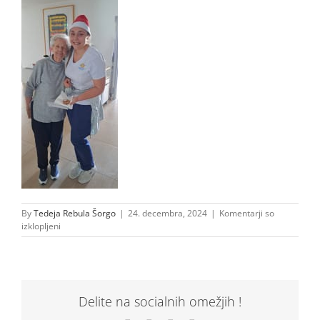
By
Tedeja Rebula Šorgo
|
24. decembra, 2024
|
Komentarji so
za
izklopljeni
20241224_095235
Delite na socialnih omežjih !