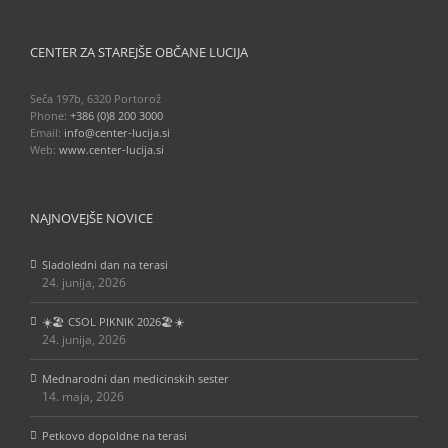
CENTER ZA STAREJŠE OBČANE LUCIJA
Seča 197b, 6320 Portorož
Phone:
+386 (0)8 200 3000
Email:
info@center-lucija.si
Web:
www.center-lucija.si
NAJNOVEJŠE NOVICE
Sladoledni dan na terasi
24. junija, 2026
☀️🏖️ CSOL PIKNIK 2026🏖️☀️
24. junija, 2026
Mednarodni dan medicinskih sester
14. maja, 2026
Petkovo dopoldne na terasi