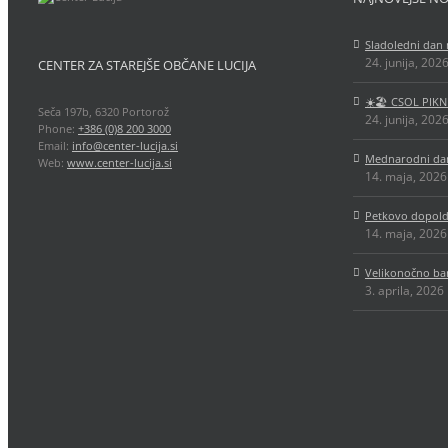
Sladoledni dan 
24. junija, 202
CENTER ZA STAREJŠE OBČANE LUCIJA
☀️🏖️ CSOL PIKN
Seča 197b, 6320 Portorož
24. junija, 202
Phone:
+386 (0)8 200 3000
Email:
info@center-lucija.si
Mednarodni dan
Web:
www.center-lucija.si
14. maja, 2026
Petkovo dopold
14. maja, 2026
Velikonočno ba
3. aprila, 2026