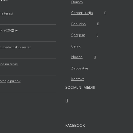
Domov
Center Lucija
na terasi
6
Ponudba
IK 2026🏖️☀️
Sprejem
6
Cenik
 medicinskih sester
Novice
ne na terasi
Zaposlitve
Kontakt
rvanje pirhov
SOCIALNI MEDIJI
FACEBOOK