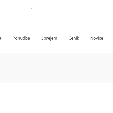
a
Ponudba
Sprejem
Cenik
Novice