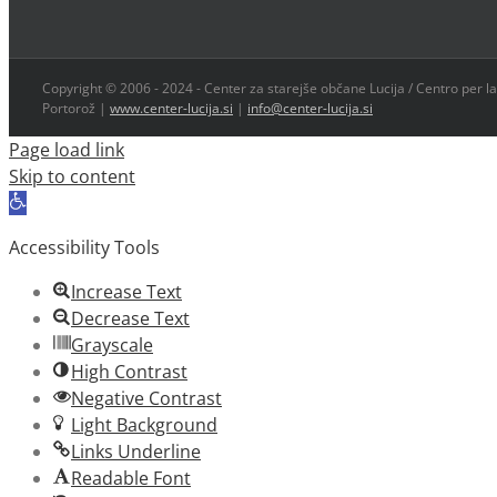
Copyright © 2006 - 2024 - Center za starejše občane Lucija / Centro per la
Portorož |
www.center-lucija.si
|
info@center-lucija.si
Page load link
Skip to content
Open
toolbar
Accessibility Tools
Increase Text
Decrease Text
Grayscale
High Contrast
Negative Contrast
Light Background
Links Underline
Readable Font