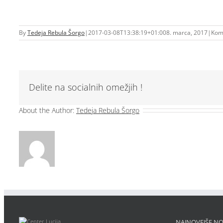
By
Tedeja Rebula Šorgo
|
2017-03-08T13:38:19+01:00
8. marca, 2017
|
Kome
Delite na socialnih omežjih !
About the Author:
Tedeja Rebula Šorgo
NAJNOVEJŠE NO