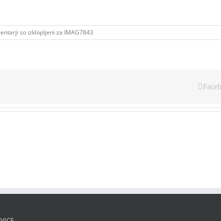
ntarji so izklopljeni
za IMAG7843
Face
VICE