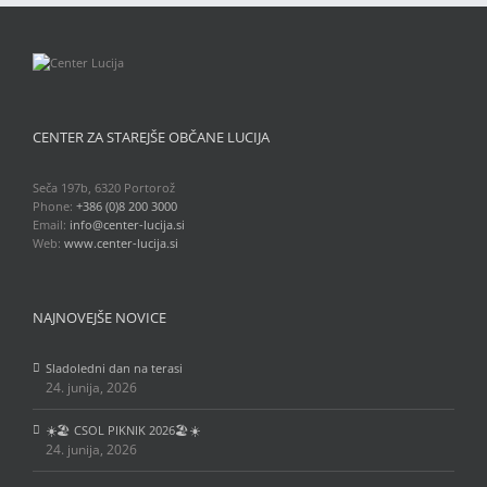
CENTER ZA STAREJŠE OBČANE LUCIJA
Seča 197b, 6320 Portorož
Phone:
+386 (0)8 200 3000
Email:
info@center-lucija.si
Web:
www.center-lucija.si
NAJNOVEJŠE NOVICE
Sladoledni dan na terasi
24. junija, 2026
☀️🏖️ CSOL PIKNIK 2026🏖️☀️
24. junija, 2026