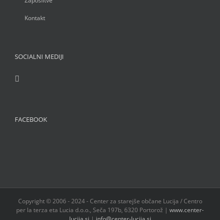
Zaposlitve
Kontakt
SOCIALNI MEDIJI
FACEBOOK
Copyright © 2006 - 2024 - Center za starejše občane Lucija / Centro
per la terza eta Lucia d.o.o., Seča 197b, 6320 Portorož |
www.center-
lucija.si
|
info@center-lucija.si