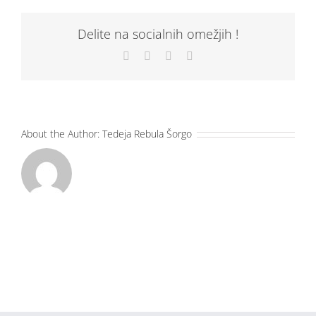
Delite na socialnih omežjih !
Facebook
X
LinkedIn
Email
About the Author:
Tedeja Rebula Šorgo