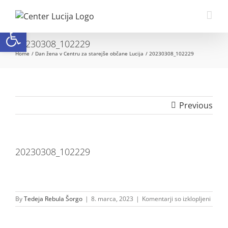
Skip
to
Open toolbar
content
20230308_102229
Home
Dan žena v Centru za starejše občane Lucija
20230308_102229
Previous
20230308_102229
za
By
Tedeja Rebula Šorgo
|
8. marca, 2023
|
Komentarji so izklopljeni
20230