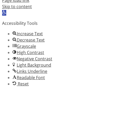
Page load link
Skip to content
Open
toolbar
Accessibility Tools
Increase Text
Decrease Text
Grayscale
High Contrast
Negative Contrast
Light Background
Links Underline
Readable Font
Reset