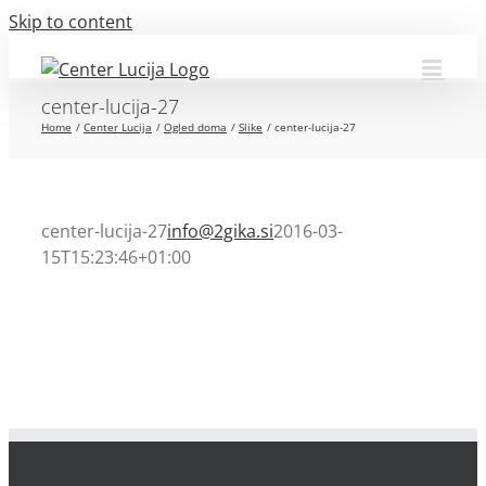
Skip to content
center-lucija-27
Home
Center Lucija
Ogled doma
Slike
center-lucija-27
center-lucija-27
info@2gika.si
2016-03-
15T15:23:46+01:00