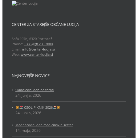
CENTER ZA STAREJŠE OBČANE LUCIJA
Seča 197b, 6320 Portorož
Phone:
+386 (0)8 200 3000
Email:
info@center-lucija.si
Web:
www.center-lucija.si
NAJNOVEJŠE NOVICE
Sladoledni dan na terasi
24. junija, 2026
CSOL PIKNIK 2026
24. junija, 2026
Mednarodni dan medicinskih sester
14. maja, 2026