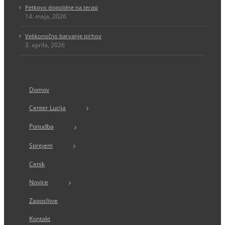
Petkovo dopoldne na terasi
14. maja, 2026
Velikonočno barvanje pirhov
3. aprila, 2026
Domov
Center Lucija
Ponudba
Sprejem
Cenik
Novice
Zaposlitve
Kontakt