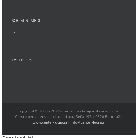
SOCIALNI MEDIJI
FACEBOOK
Copyright © 2006 - 2024 - Center za starejše občane Lucija /
Centro per la terza eta Lucia d.o.o., Seča 197b, 6320 Portorož |
www.center-lucija.si
|
info@center-lucija.si