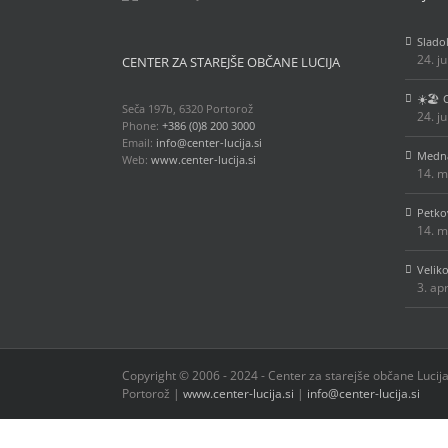
Slado
24. j
CENTER ZA STAREJŠE OBČANE LUCIJA
☀️🏖️
Seča 197b, 6320 Portorož
24. j
Phone:
+386 (0)8 200 3000
Email:
info@center-lucija.si
Medna
Web:
www.center-lucija.si
14. m
Petko
14. m
Velik
3. ap
Copyright © 2006 - 2024 - Center za starejše občane Lucija 
Portorož |
www.center-lucija.si
|
info@center-lucija.si