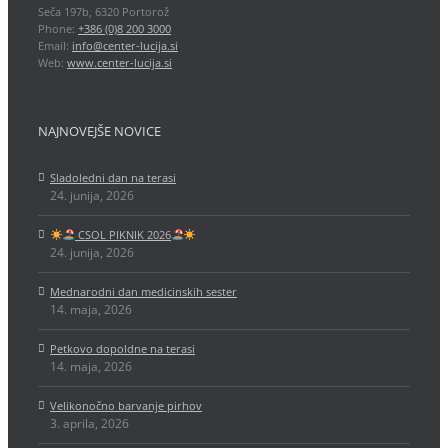
Seča 197b, 6320 Portorož
Phone:
+386 (0)8 200 3000
Email:
info@center-lucija.si
Web:
www.center-lucija.si
NAJNOVEJŠE NOVICE
Sladoledni dan na terasi
24. junija, 2026
CSOL PIKNIK 2026
24. junija, 2026
Mednarodni dan medicinskih sester
14. maja, 2026
Petkovo dopoldne na terasi
14. maja, 2026
Velikonočno barvanje pirhov
3. aprila, 2026