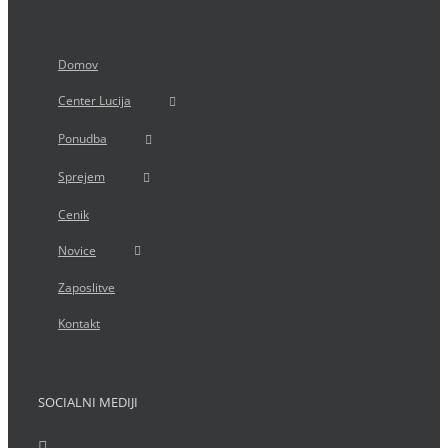
Domov
Center Lucija
Ponudba
Sprejem
Cenik
Novice
Zaposlitve
Kontakt
SOCIALNI MEDIJI