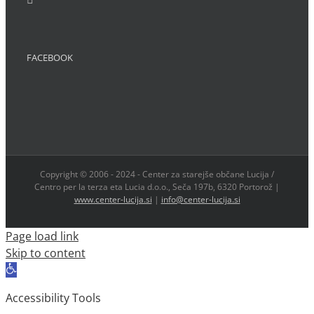
FACEBOOK
Copyright © 2006 - 2024 - Center za starejše občane Lucija /
Centro per la terza eta Lucia d.o.o., Seča 197b, 6320 Portorož |
www.center-lucija.si
|
info@center-lucija.si
Page load link
Skip to content
Open
toolbar
Accessibility Tools