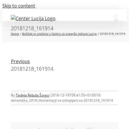
Skip to content
20181218_161914
Home
Božiček in srečelov v Centru za starejše občane Lucija
20181218_161914
Previous
20181218_161914
By
Tedeja Rebula Šorgo
|
2018-12-19T08:41:55+01:00
19.
decembra, 2018
|
Komentarji so izklopljeni
za 20181218_161914