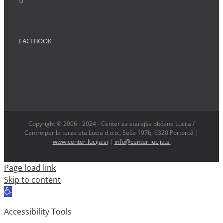
FACEBOOK
Copyright © 2006 - 2024 - Center za starejše občane Lucija /
Centro per la terza eta Lucia d.o.o., Seča 197b, 6320 Portorož |
www.center-lucija.si
|
info@center-lucija.si
Page load link
Skip to content
Open
toolbar
Accessibility Tools