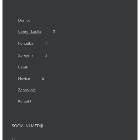
Domov
Center Lucija
Ponudba
Sprejem
Cenik
Novice
Zaposlitve
Kontakt
SOCIALNI MEDIJI