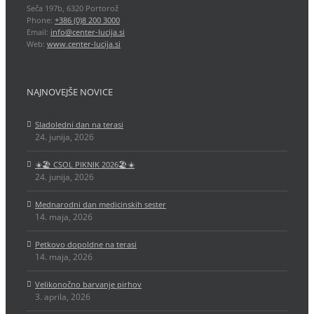
Seča 197b, 6320 Portorož
Phone:
+386 (0)8 200 3000
Email:
info@center-lucija.si
Web:
www.center-lucija.si
NAJNOVEJŠE NOVICE
Sladoledni dan na terasi
24. junija, 2026
☀️🏖️ CSOL PIKNIK 2026🏖️☀️
24. junija, 2026
Mednarodni dan medicinskih sester
14. maja, 2026
Petkovo dopoldne na terasi
14. maja, 2026
Velikonočno barvanje pirhov
3. aprila, 2026