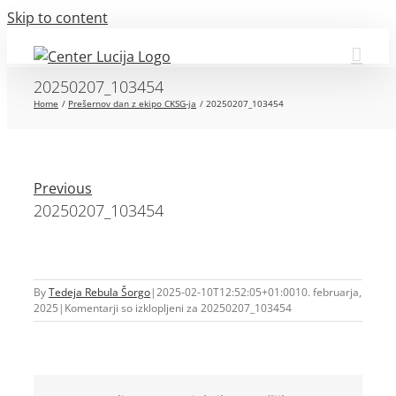
Skip to content
20250207_103454
Home
Prešernov dan z ekipo CKSG-ja
20250207_103454
Previous
20250207_103454
By
Tedeja Rebula Šorgo
|
2025-02-10T12:52:05+01:00
10. februarja,
2025
|
Komentarji so izklopljeni
za 20250207_103454