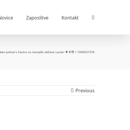
Novice
Zaposlitve
Kontakt
ben pohod v Centru za starejše občane Lucije! 🌟👵🧓
1000031976
Previous