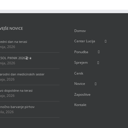
VEJŠE NOVICE
Domov
Center Lucija
ledni dan na terasi
unija, 2026
Ponudba
 CSOL PIKNIK 2026🏖️☀️
Sprejem
unija, 2026
Cenik
rodni dan medicinskih sester
aja, 2026
Novice
vo dopoldne na terasi
Zaposlitve
aja, 2026
Kontakt
onočno barvanje pirhov
rila, 2026