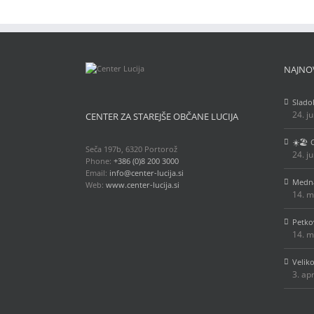
NAJNO
Slado
24. j
CENTER ZA STAREJŠE OBČANE LUCIJA
☀️🏖️
Seča 197b, 6320 Portorož
24. j
Phone:
+386 (0)8 200 3000
Email:
info@center-lucija.si
Medna
Web:
www.center-lucija.si
14. m
Petko
14. m
Velik
3. ap