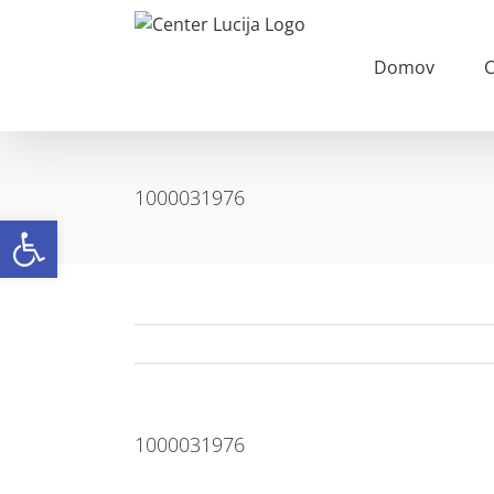
Skip
to
content
Domov
C
1000031976
Open toolbar
1000031976