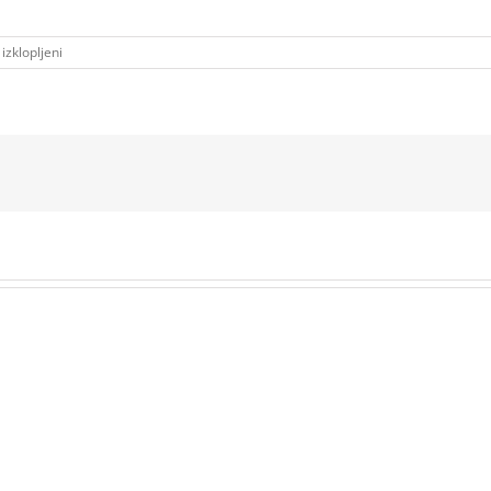
za
izklopljeni
1000031976