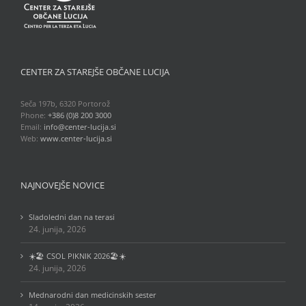
CENTER ZA STAREJŠE OBČANE LUCIJA
Seča 197b, 6320 Portorož
Phone:
+386 (0)8 200 3000
Email:
info@center-lucija.si
Web:
www.center-lucija.si
NAJNOVEJŠE NOVICE
Sladoledni dan na terasi
24. junija, 2026
☀️🏖️ CSOL PIKNIK 2026🏖️☀️
24. junija, 2026
Mednarodni dan medicinskih sester