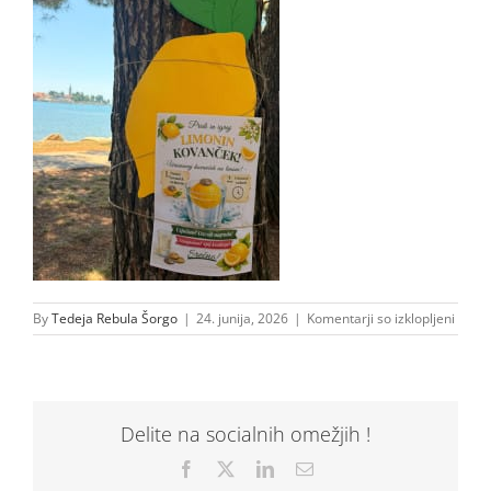
za
By
Tedeja Rebula Šorgo
|
24. junija, 2026
|
Komentarji so izklopljeni
IMG-
20260
WA00
Delite na socialnih omežjih !
Facebook
X
LinkedIn
Email