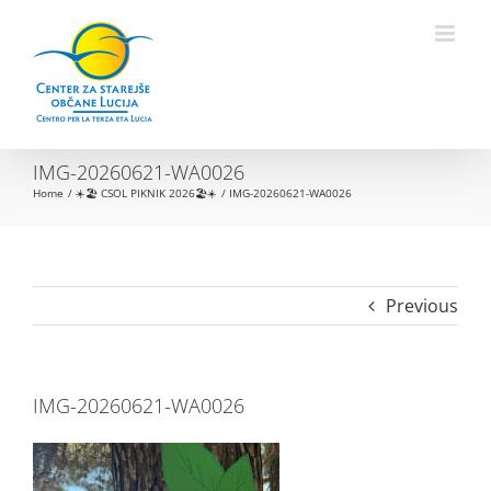
Skip
to
Open toolbar
content
IMG-20260621-WA0026
Home
☀️🏖️ CSOL PIKNIK 2026🏖️☀️
IMG-20260621-WA0026
Previous
IMG-20260621-WA0026