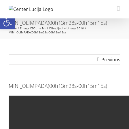
Skip
to
Open toolbar
content
MINI_OLIMPADA(00h13m28s-00h15m15s)
Home
Zmaga CSOL na Mini Olimpijadi v Umagu 2016
MINI_OLIMPADA(00h13m28s-00h15m15s)
Previous
MINI_OLIMPADA(00h13m28s-00h15m15s)