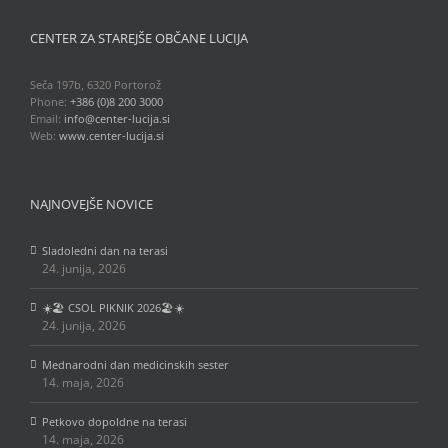
CENTER ZA STAREJŠE OBČANE LUCIJA
Seča 197b, 6320 Portorož
Phone:
+386 (0)8 200 3000
Email:
info@center-lucija.si
Web:
www.center-lucija.si
NAJNOVEJŠE NOVICE
Sladoledni dan na terasi
24. junija, 2026
☀️🏖️ CSOL PIKNIK 2026🏖️☀️
24. junija, 2026
Mednarodni dan medicinskih sester
14. maja, 2026
Petkovo dopoldne na terasi
14. maja, 2026