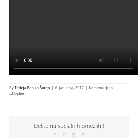
By
Tedeja Rebula Šorgo
|
6. januarja, 2017
|
Komentarji so
za
izklopljeni
MINI_OLIMPADA(00h13m28s-
00h15m15s)
Delite na socialnih omežjih !
Facebook
X
LinkedIn
Email