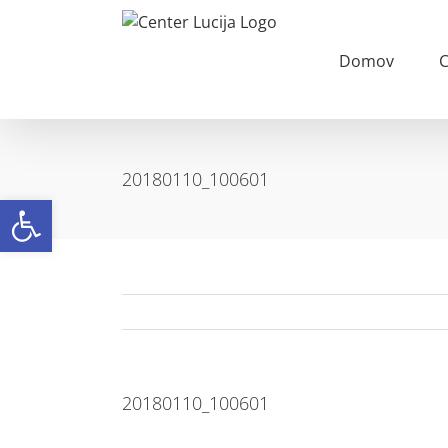
Skip
to
content
Domov
C
20180110_100601
Open toolbar
20180110_100601