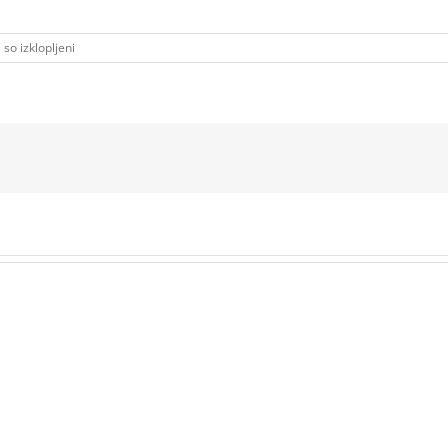
za
so izklopljeni
20180110_100601