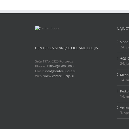
NAJNO
Slado
24. j
CENTER ZA STAREJŠE OBČANE LUCIJA
☀️🏖️
Seča 197b, 6320 Portorož
24. j
Phone:
+386 (0)8 200 3000
Email:
info@center-lucija.si
Medna
Web:
www.center-lucija.si
14. m
Petko
14. m
Velik
3. ap