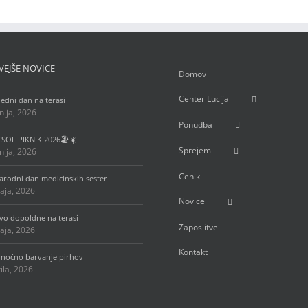
VEJŠE NOVICE
Domov
Center Lucija
ledni dan na terasi
unija, 2026
Ponudba
 CSOL PIKNIK 2026🏖️☀️
Sprejem
unija, 2026
Cenik
rodni dan medicinskih sester
aja, 2026
Novice
vo dopoldne na terasi
Zaposlitve
aja, 2026
Kontakt
onočno barvanje pirhov
rila, 2026