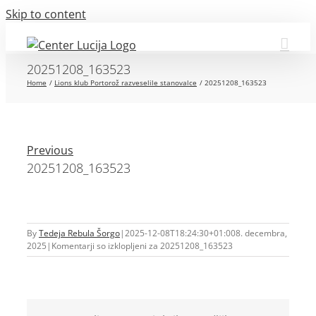
Skip to content
20251208_163523
Home
Lions klub Portorož razveselile stanovalce
20251208_163523
Previous
20251208_163523
By
Tedeja Rebula Šorgo
|
2025-12-08T18:24:30+01:00
8. decembra,
2025
|
Komentarji so izklopljeni
za 20251208_163523