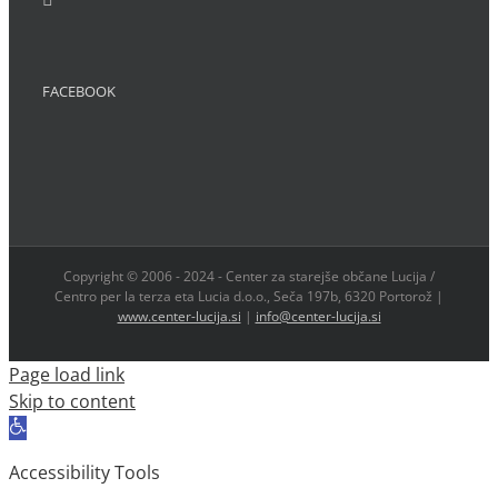
FACEBOOK
Copyright © 2006 - 2024 - Center za starejše občane Lucija /
Centro per la terza eta Lucia d.o.o., Seča 197b, 6320 Portorož |
www.center-lucija.si
|
info@center-lucija.si
Page load link
Skip to content
Open
toolbar
Accessibility Tools