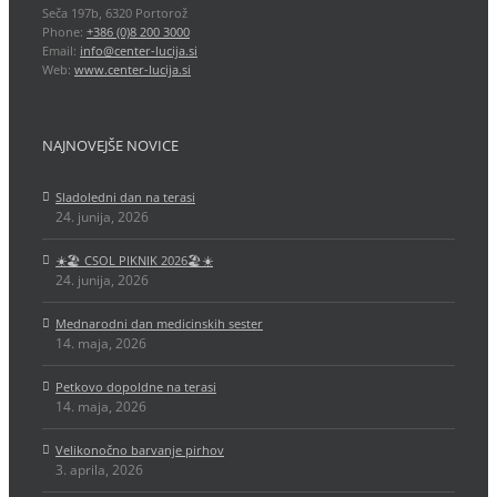
Seča 197b, 6320 Portorož
Phone:
+386 (0)8 200 3000
Email:
info@center-lucija.si
Web:
www.center-lucija.si
NAJNOVEJŠE NOVICE
Sladoledni dan na terasi
24. junija, 2026
☀️🏖️ CSOL PIKNIK 2026🏖️☀️
24. junija, 2026
Mednarodni dan medicinskih sester
14. maja, 2026
Petkovo dopoldne na terasi
14. maja, 2026
Velikonočno barvanje pirhov
3. aprila, 2026