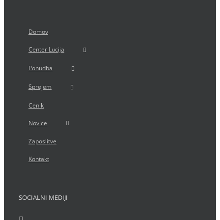
Domov
Center Lucija
Ponudba
Sprejem
Cenik
Novice
Zaposlitve
Kontakt
SOCIALNI MEDIJI