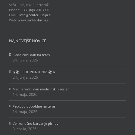
Seča 197b, 6320 Portorož
Phone:
+386 (0)8 200 3000
Email:
info@center-lucija.si
Web:
www.center-lucija.si
NAJNOVEJŠE NOVICE
Sladoledni dan na terasi
24. junija, 2026
☀️🏖️ CSOL PIKNIK 2026🏖️☀️
24. junija, 2026
Mednarodni dan medicinskih sester
14. maja, 2026
Petkovo dopoldne na terasi
14. maja, 2026
Velikonočno barvanje pirhov
3. aprila, 2026