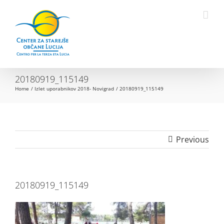
Skip
to
Open toolbar
content
20180919_115149
Home
Izlet uporabnikov 2018- Novigrad
20180919_115149
Previous
20180919_115149