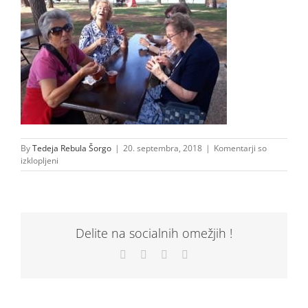
By
Tedeja Rebula Šorgo
|
20. septembra, 2018
|
Komentarji so
za
izklopljeni
20180919_115149
Delite na socialnih omežjih !
Facebook
X
LinkedIn
Email