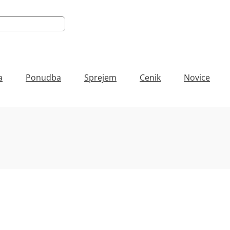
a
Ponudba
Sprejem
Cenik
Novice