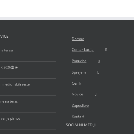
VICE
Domov
Center Lucija
na terasi
6
Ponudba
IK 2026🏖️☀️
Sprejem
6
Cenik
 medicinskih sester
Novice
ne na terasi
Zaposlitve
Kontakt
rvanje pirhov
SOCIALNI MEDIJI