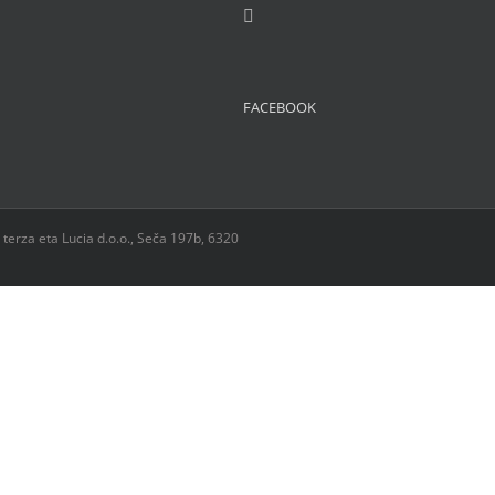
FACEBOOK
 terza eta Lucia d.o.o., Seča 197b, 6320