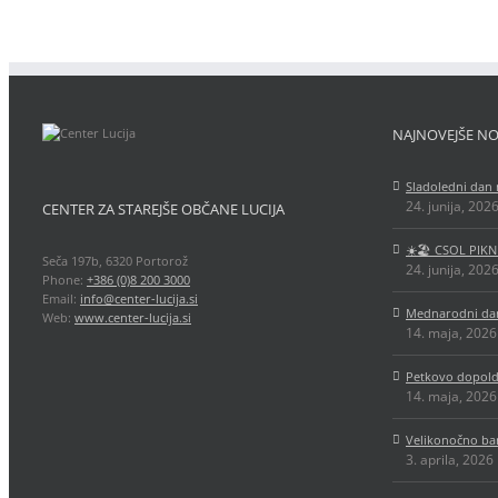
NAJNOVEJŠE NO
Sladoledni dan 
24. junija, 202
CENTER ZA STAREJŠE OBČANE LUCIJA
☀️🏖️ CSOL PIKN
Seča 197b, 6320 Portorož
24. junija, 202
Phone:
+386 (0)8 200 3000
Email:
info@center-lucija.si
Mednarodni dan
Web:
www.center-lucija.si
14. maja, 2026
Petkovo dopold
14. maja, 2026
Velikonočno ba
3. aprila, 2026