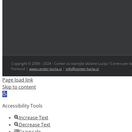
Copyright © 2006 - 2024 - Center za starejše občane Lucija / Centro per la
Portorož |
www.center-lucija.si
|
info@center-lucija.si
Page load link
Skip to content
Open
toolbar
Accessibility Tools
Increase Text
Decrease Text
Grayscale