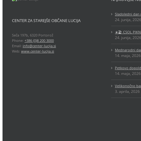
Sladoledni dan 
24. junija, 202
CENTER ZA STAREJŠE OBČANE LUCIJA
☀️🏖️ CSOL PIKN
Seča 197b, 6320 Portorož
24. junija, 202
Phone:
+386 (0)8 200 3000
Email:
info@center-lucija.si
Mednarodni dan
Web:
www.center-lucija.si
14. maja, 2026
Petkovo dopold
14. maja, 2026
Velikonočno ba
3. aprila, 2026