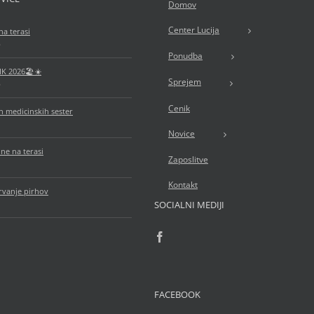
Domov
Center Lucija
na terasi
6
Ponudba
IK 2026🏖️☀️
Sprejem
6
Cenik
 medicinskih sester
Novice
ne na terasi
Zaposlitve
Kontakt
rvanje pirhov
SOCIALNI MEDIJI
FACEBOOK