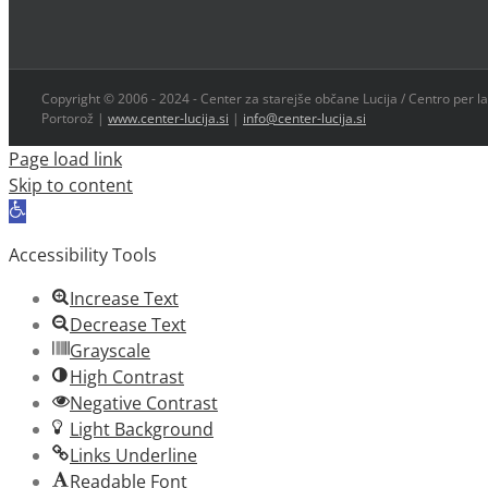
Copyright © 2006 - 2024 - Center za starejše občane Lucija / Centro per la
Portorož |
www.center-lucija.si
|
info@center-lucija.si
Page load link
Skip to content
Open
toolbar
Accessibility Tools
Increase Text
Decrease Text
Grayscale
High Contrast
Negative Contrast
Light Background
Links Underline
Readable Font