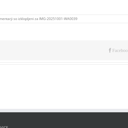
entarji so izklopljeni
za IMG-20251001-WA0039
Faceboo
VICE