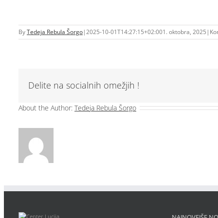
By
Tedeja Rebula Šorgo
|
2025-10-01T14:27:15+02:00
1. oktobra, 2025
|
Kom
Delite na socialnih omežjih !
About the Author:
Tedeja Rebula Šorgo
NAJNOVEJŠE NO