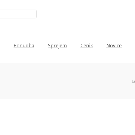
Ponudba
Sprejem
Cenik
Novice
H