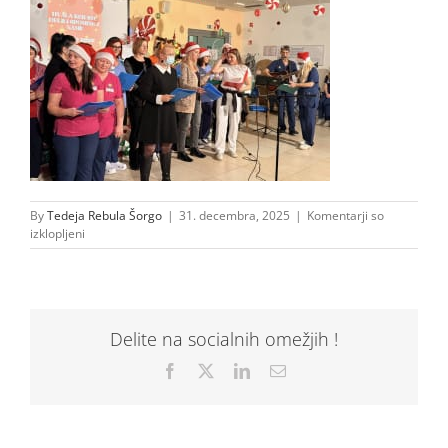
By
Tedeja Rebula Šorgo
|
31. decembra, 2025
|
Komentarji so
za
izklopljeni
605517099_1197736115888783_4656789827714718145_n
Delite na socialnih omežjih !
Facebook
X
LinkedIn
Email