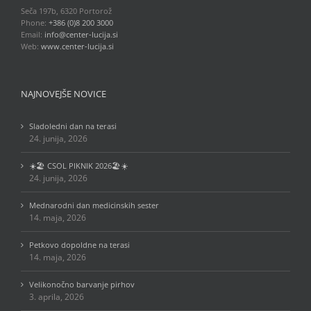
Seča 197b, 6320 Portorož
Phone:
+386 (0)8 200 3000
Email:
info@center-lucija.si
Web:
www.center-lucija.si
NAJNOVEJŠE NOVICE
Sladoledni dan na terasi
24. junija, 2026
☀️🏖️ CSOL PIKNIK 2026🏖️☀️
24. junija, 2026
Mednarodni dan medicinskih sester
14. maja, 2026
Petkovo dopoldne na terasi
14. maja, 2026
Velikonočno barvanje pirhov
3. aprila, 2026