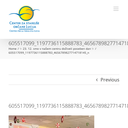
Skip
to
Open toolbar
content
605517099_1197736115888783_465678982771471
Home
✨ 23. 12. smo v našem centru doživeli poseben dan ✨
605517099_1197736115888783_4656789827714718145_n
Previous
605517099_1197736115888783_465678982771471